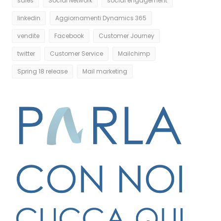
sales
Social Network
social engagement
linkedin
Aggiornamenti Dynamics 365
vendite
Facebook
Customer Journey
twitter
Customer Service
Mailchimp
Spring 18 release
Mail marketing