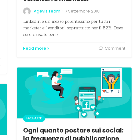
·
Agevis Team
7 Settembre 2018
LinkedIn è un mezzo potentissimo per tutti i
marketer e i venditori, soprattutto per il B2B. Deve
essere usato bene…
Read more
Comment
t
FACEBOOK
Ogni quanto postare sui social:
la frequenza di pubblicazione