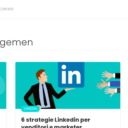
CON NOI
gagemen
LINKEDIN
6 strategie Linkedin per
venditori e marketer