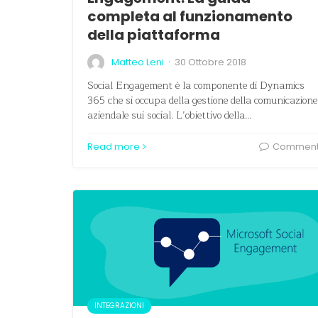
completa al funzionamento
della piattaforma
·
Matteo Leni
30 Ottobre 2018
Social Engagement è la componente di Dynamics
365 che si occupa della gestione della comunicazione
aziendale sui social. L’obiettivo della…
Read more
Commen
INTEGRAZIONI