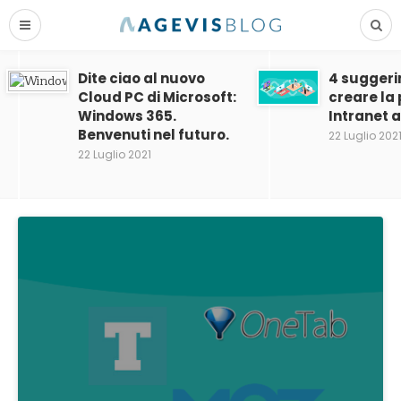
Dite ciao al nuovo
4 suggeri
Cloud PC di Microsoft:
creare la
Windows 365.
Intranet 
Benvenuti nel futuro.
22 Luglio 202
22 Luglio 2021