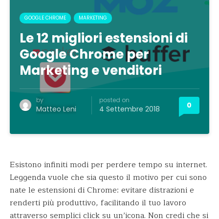
GOOGLE CHROME
MARKETING
Le 12 migliori estensioni di
Google Chrome per
Marketing e venditori
by
posted on
0
Matteo Leni
4 Settembre 2018
Esistono infiniti modi per perdere tempo su internet.
Leggenda vuole che sia questo il motivo per cui sono
nate le estensioni di Chrome: evitare distrazioni e
renderti più produttivo, facilitando il tuo lavoro
attraverso semplici click su un’icona. Non credi che si