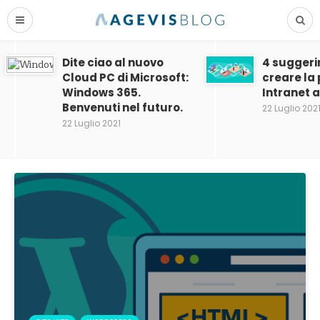
Dite ciao al nuovo
4 suggeri
Cloud PC di Microsoft:
creare la
Windows 365.
Intranet 
Benvenuti nel futuro.
22 Luglio 202
22 Luglio 2021