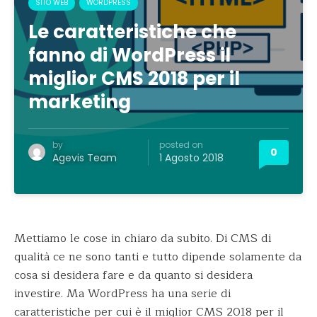
SITO WEB
WORDPRESS
Le caratteristiche che
fanno di WordPress il
miglior CMS 2018 per il
marketing
by
posted on
0
Agevis Team
1 Agosto 2018
Mettiamo le cose in chiaro da subito. Di CMS di
qualità ce ne sono tanti e tutto dipende solamente da
cosa si desidera fare e da quanto si desidera
investire. Ma WordPress ha una serie di
caratteristiche per cui è il miglior CMS 2018 per il