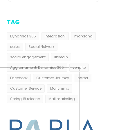
TAG
Dynamics 365
Integrazioni
marketing
sales
Social Network
social engagement
linkedin
Aggiornamenti Dynamics 365
vendite
Facebook
Customer Journey
twitter
Customer Service
Mailchimp
Spring 18 release
Mail marketing