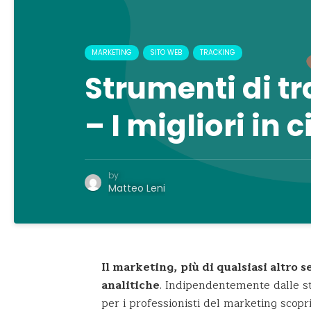
MARKETING
SITO WEB
TRACKING
Strumenti di tr
– I migliori in 
by
Matteo Leni
Il marketing, più di qualsiasi altro s
analitiche
.
Indipendentemente dalle str
per i professionisti del marketing scopr