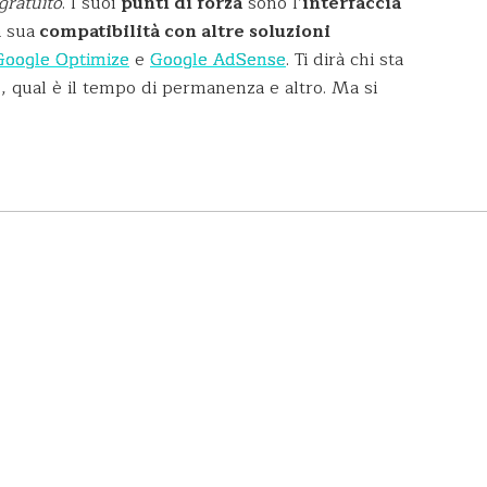
gratuito
.
I suoi
punti di forza
sono l’
interfaccia
a sua
compatibilità con altre soluzioni
Google Optimize
e
Google AdSense
. Ti dirà chi sta
do, qual è il tempo di permanenza e altro. Ma si