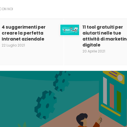
CON NOI
4 suggerimenti per
11 tool gratuiti per
creare la perfetta
aiutarti nelle tue
Intranet aziendale
attività di marketi
digitale
22 Luglio 2021
20 Aprile 2021