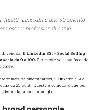
al, infatti, LinkedIn è uno strumento
bero essere professionali come
i di vendita,
il LinkedIn SSI – Social Selling
 scala da 0 a 100.
Per capire se si sta facendo
igliore.
eterminata da diversi fattori, il Linkedin SSI è
iascuna da 25 punti. Questo è comodo anche per
liorare la propria strategia.
el brand personale