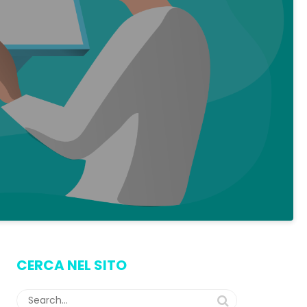
è
CERCA NEL SITO