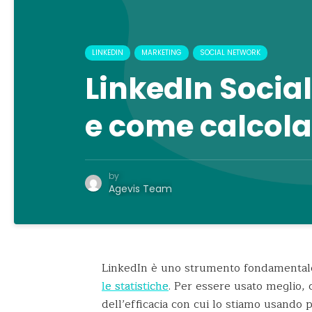
LINKEDIN
MARKETING
SOCIAL NETWORK
LinkedIn Social
e come calcolar
by
Agevis Team
LinkedIn è uno strumento fondamentale 
le statistiche
. Per essere usato meglio,
dell’efficacia con cui lo stiamo usando 