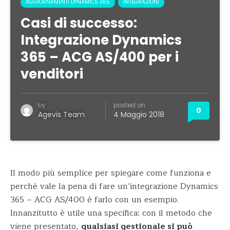
AGGIORNAMENTI DYNAMICS 365
INTEGRAZIONI
Casi di successo:
Integrazione Dynamics
365 – ACG AS/400 per i
venditori
by
posted on
0
Agevis Team
4 Maggio 2018
Il modo più semplice per spiegare come funziona e
perché vale la pena di fare un’integrazione Dynamics
365 – ACG AS/400 è farlo con un esempio.
Innanzitutto è utile una specifica: con il metodo che
viene presentato,
qualsiasi gestionale si può